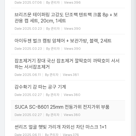
Date
2025.07.06
By
관리자
Views
396
브리즈문 테이퍼링 고강도 단조팩 텐트팩 크롬 8p + 보
관용 캡 세트, 20cm, 1세트
Date
2025.03.23
By
관리자
Views
390
아이두젠 벌크 캠핑 암체어 + 보관가방, 블랙, 2세트
Date
2025.03.23
By
관리자
Views
390
잡초제거기 장대 국산 잡초제거 깔딱호미 까딱호미 서서
하는 서서잡초제거
Date
2025.06.11
By
관리자
Views
381
감수확기 감 따는 공구 기계
Date
2025.02.27
By
관리자
Views
380
SUCA SC-8601 25mm 전동가위 전지가위 부품
Date
2025.02.27
By
관리자
Views
380
썬리즈 얼굴 햇빛 가리개 자외선 차단 마스크 1+1
Date
2025.06.11
By
관리자
Views
376