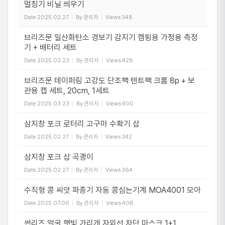
멀칭기 비닐 씌우기
Date
2025.02.27
By
관리자
Views
348
브리즈문 일산화탄소 경보기 감지기 캠핑용 가정용 측정
기 + 배터리 세트
Date
2025.03.23
By
관리자
Views
428
브리즈문 테이퍼링 고강도 단조팩 텐트팩 크롬 8p + 보
관용 캡 세트, 20cm, 1세트
Date
2025.03.23
By
관리자
Views
400
삼지창 포크 로터리 고구마 수확기 삽
Date
2025.02.27
By
관리자
Views
342
삼지창 포크 삽 곡괭이
Date
2025.02.27
By
관리자
Views
364
수직형 콩 씨앗 파종기 자동 콩심는기계 MOA4001 모아
Date
2025.07.06
By
관리자
Views
408
썬리즈 얼굴 햇빛 가리개 자외선 차단 마스크 1+1