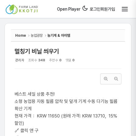
Sketchbook5, 스케치북5
Sketchbook5, 스케치북5
Open Player
로그인
회원가입
Home
농업광장
농기계 & 아이템
멀칭기 비닐 씌우기
관리자
조회 수
348
추천 수
0
댓글
0
베스트 세일 상품 추천!
소형 농업용 자동 필름 압착 및 덮개 기계 수동 다기능 필름
확산 기계
현재 가격： KRW 11650 (원래 가격: KRW 13710, 15%
할인)
🔗 클릭 앤 구