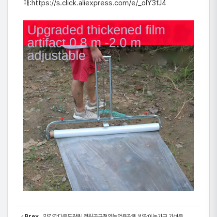
매:
https://s.click.aliexpress.com/e/_olY3fJ4
Prev
망간강다용도갈퀴 정원공구절약농업용갈퀴 밭갈이농기구 가벼운 ...