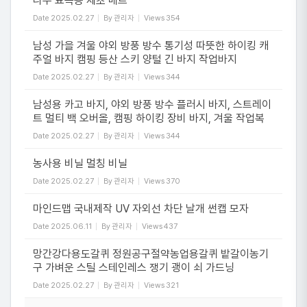
나무 묘목용 제초 매트
Date
2025.02.27
By
관리자
Views
354
남성 가을 겨울 야외 방풍 방수 통기성 따뜻한 하이킹 캐
주얼 바지 캠핑 등산 스키 양털 긴 바지 작업바지
Date
2025.02.27
By
관리자
Views
344
남성용 카고 바지, 야외 방풍 방수 플러시 바지, 스트레이
트 멀티 백 오버올, 캠핑 하이킹 장비 바지, 겨울 작업복
Date
2025.02.27
By
관리자
Views
344
농사용 비닐 멀칭 비닐
Date
2025.02.27
By
관리자
Views
370
마인드맵 국내제작 UV 자외선 차단 날개 썬캡 모자
Date
2025.06.11
By
관리자
Views
437
망간강다용도갈퀴 정원공구절약농업용갈퀴 밭갈이농기
구 가벼운 스틸 스테인레스 쟁기 괭이 쇠 가드닝
Date
2025.02.27
By
관리자
Views
321