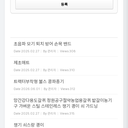
초음파 모기 퇴치 방어 손목 밴드
Date
2025.02.27
By
관리자
Views
308
제초매트
Date
2025.02.27
By
관리자
Views
310
트랙터부착형 불스 콩파종기
Date
2026.06.01
By
관리자
Views
312
망간강다용도갈퀴 정원공구절약농업용갈퀴 밭갈이농기
구 가벼운 스틸 스테인레스 쟁기 괭이 쇠 가드닝
Date
2025.02.27
By
관리자
Views
315
쟁기 쇠스랑 괭이