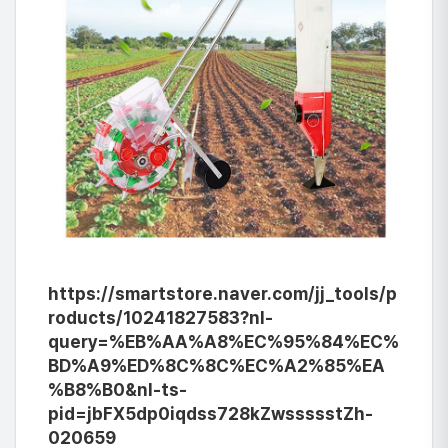
https://smartstore.naver.com/jj_tools/p
roducts/10241827583?nl-
query=%EB%AA%A8%EC%95%84%EC%
BD%A9%ED%8C%8C%EC%A2%85%EA
%B8%B0&nl-ts-
pid=jbFX5dp0iqdss728kZwssssstZh-
020659