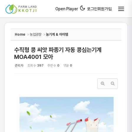
Sketchbook5, 스케치북5
Sketchbook5, 스케치북5
Open Player
로그인
회원가입
Home
농업광장
농기계 & 아이템
수직형 콩 씨앗 파종기 자동 콩심는기계
MOA4001 모아
관리자
조회 수
397
추천 수
0
댓글
0