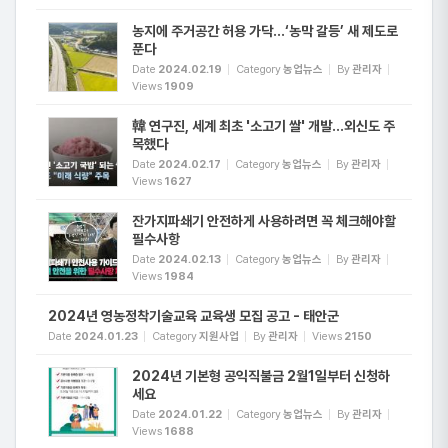
농지에 주거공간 허용 가닥...‘농막 갈등’ 새 제도로
푼다
Date
2024.02.19
Category
농업뉴스
By
관리자
Views
1909
韓 연구진, 세계 최초 '소고기 쌀' 개발...외신도 주
목했다
Date
2024.02.17
Category
농업뉴스
By
관리자
Views
1627
잔가지파쇄기 안전하게 사용하려면 꼭 체크해야할
필수사항
Date
2024.02.13
Category
농업뉴스
By
관리자
Views
1984
2024년 영농정착기술교육 교육생 모집 공고 - 태안군
Date
2024.01.23
Category
지원사업
By
관리자
Views
2150
2024년 기본형 공익직불금 2월1일부터 신청하
세요
Date
2024.01.22
Category
농업뉴스
By
관리자
Views
1688