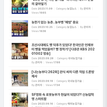
의 갈아엎기
Date
2023.11.09
Category
농업뉴스
By
관리자
Views
1665
농한기 없는 농촌..농부병 '예방' 중요
Date
2023.10.25
Category
농업뉴스
By
관리자
Views
1636
조선시대에도 빵 덕후가 있었다! 한국인은 언제부
터 빵을 먹었을까? 빵 정착기! [다큐온 KBS 202
01002 방송]
Date
2023.09.28
Category
국내농업기술
By
관리자
Views
1788
[나는농부다 262회] 관식 씨의 다른 직업 드론방
제사
Date
2023.09.19
Category
국내농업기술
By
관리자
Views
1734
SF영화 속 로봇농부가 현실이 되었다?! 신농업혁
명 스마트팜
Date
2023.09.16
Category
해외농업기술