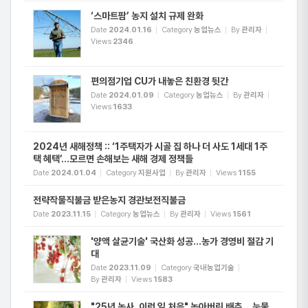
‘스마트팜’ 농지 설치 규제 완화
Date
2024.01.16
Category
농업뉴스
By
관리자
Views
2346
편의점기업 CU가 내놓은 친환경 뒷간
Date
2024.01.09
Category
농업뉴스
By
관리자
Views
1633
2024년 새해정책 :: ‘1주택자가 시골 집 하나 더 사도 1세대 1주
택 혜택’…모르면 손해보는 새해 경제 정책들
Date
2024.01.04
Category
지원사업
By
관리자
Views
1155
전략작물직불금 받은농지 경관보전직불금
Date
2023.11.15
Category
농업뉴스
By
관리자
Views
1561
'양액 살균기술' 국산화 성공...농가 경영비 절감 기
대
Date
2023.11.09
Category
국내농업기술
By
관리자
Views
1583
"25년 농사, 이런 일 처음" 녹아버린 배추... 눈물