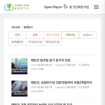
Sketchbook5, 스케치북5
Sketchbook5, 스케치북5
Open Player
로그인
회원가입
Home
농업뉴스
전체
교육
제도 및 법령
지원사업
농업뉴스
농작물관리
국내농업기술
해외농업기술
태안군 일주일 살기 참가자 모집
Date
2026.03.13
Category
지원사업
By
관리자
Views
756
태안군, 농업민수당 2월19일부터 4월24일까지
Date
2026.02.13
Category
지원사업
By
관리자
Views
957
태안군, 8월 4일부터 농어민 수당 101억 원 지급