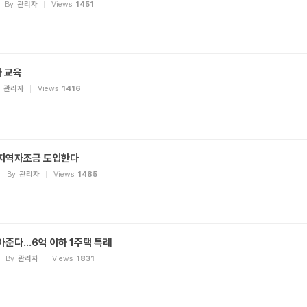
By
관리자
Views
1451
 교육
관리자
Views
1416
…지역자조금 도입한다
By
관리자
Views
1485
아준다…6억 이하 1주택 특례
By
관리자
Views
1831