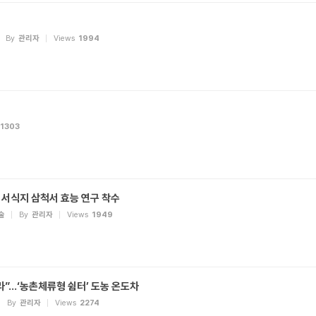
By
관리자
Views
1994
1303
 서식지 삼척서 효능 연구 착수
술
By
관리자
Views
1949
줄라”…‘농촌체류형 쉼터’ 도농 온도차
By
관리자
Views
2274