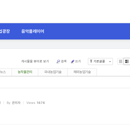
업광장
음악플레이어
T
게시물을 뷰어로 보기
검색
쓰기
기본글꼴
List
Zi
뉴스
농작물관리
국내농업기술
해외농업기술
령
By
관리자
Views
1676