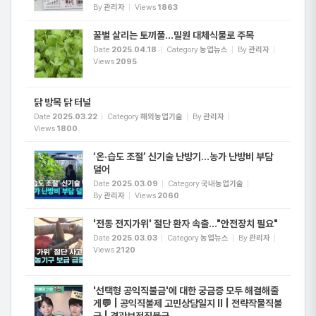
By
관리자
Views
1863
꿀벌 살리는 토끼풀…밀원 대체식물로 주목
Date
2025.04.18
Category
농업뉴스
By
관리자
Views
2095
닭 방목 닭 터널
Date
2025.03.22
Category
해외농업기술
By
관리자
Views
1800
‘온·습도 조절’ 신기술 난방기…농가 난방비 부담
덜어
Date
2025.03.09
Category
국내농업기술
By
관리자
Views
2060
'전동 전지가위' 절단 환자 속출..."안전장치 필요"
Date
2025.03.03
Category
농업뉴스
By
관리자
Views
2120
'선택형 공익직불금'에 대한 궁금증 모두 해결해줄
게💬 | 공익직불제 고민상담일지 II | 전략작물직불
금 | 경관보전직불금