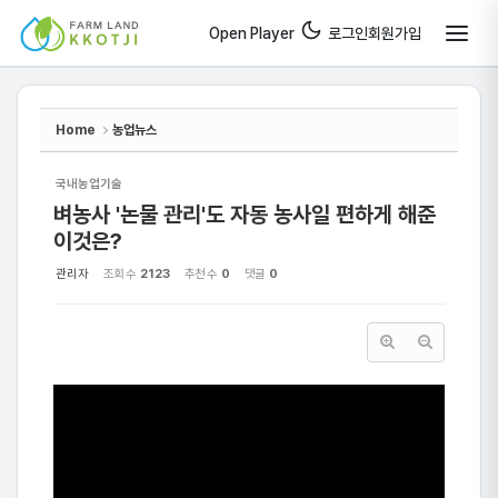
Sketchbook5, 스케치북5
Sketchbook5, 스케치북5
Open Player
로그인
회원가입
Home
농업뉴스
국내농업기술
벼농사 '논물 관리'도 자동 농사일 편하게 해준
이것은?
관리자
조회 수
2123
추천 수
0
댓글
0