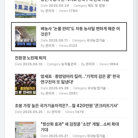
Date
2025.06.24
Category
제도 및 법령
By
관리자
Views
1780
벼농사 '논물 관리'도 자동 농사일 편하게 해준 이
것은?
Date
2025.06.11
Category
국내농업기술
By
관리자
Views
2123
친환경 노린재 퇴치
Date
2025.06.10
Category
농작물관리
By
관리자
Views
1884
암세포 · 종양덩어리 킬러…'기적의 검은 콩' 한국
연구진이 또 일냈다!
Date
2025.05.28
Category
국내농업기술
By
관리자
Views
2081
초봉 가장 높은 국가기술자격은?…월 420만원 '콘크리트기사'
Date
2025.05.25
By
관리자
Views
1479
"항산화 효과" 새 검정콩 '소만' 개발…소비 확대
기대
Date
2025.05.21
Category
국내농업기술